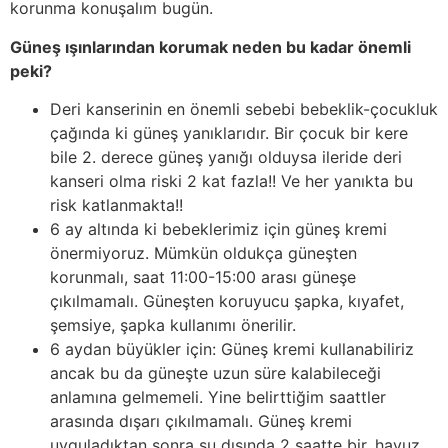
korunma konuşalım bugün.
Güneş ışınlarından korumak neden bu kadar önemli
peki?
Deri kanserinin en önemli sebebi bebeklik-çocukluk
çağında ki güneş yanıklarıdır. Bir çocuk bir kere
bile 2. derece güneş yanığı olduysa ileride deri
kanseri olma riski 2 kat fazla!! Ve her yanıkta bu
risk katlanmakta!!
6 ay altında ki bebeklerimiz için güneş kremi
önermiyoruz. Mümkün oldukça güneşten
korunmalı, saat 11:00-15:00 arası güneşe
çıkılmamalı. Güneşten koruyucu şapka, kıyafet,
şemsiye, şapka kullanımı önerilir.
6 aydan büyükler için: Güneş kremi kullanabiliriz
ancak bu da güneşte uzun süre kalabileceği
anlamına gelmemeli. Yine belirttiğim saattler
arasında dışarı çıkılmamalı. Güneş kremi
uyguladıktan sonra su dışında 2 saatte bir, havuz