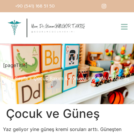
+90 (541) 168 51 50
[pageTitle]
Ana Sayfa
»
Çocuk Bakım & Koruma
»
Çocuk ve Güneş
Çocuk ve Güneş
Yaz geliyor yine güneş kremi soruları arttı. Güneşten